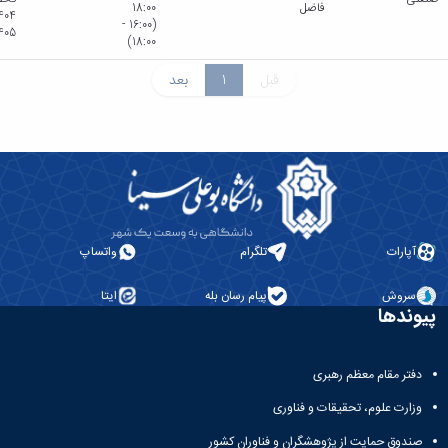
فاضل
18:00
(16:00 -
405
18:00)
قبل
1
بعد
آپارات
تلگرام
واتساپ
سروش
پیام رسان بله
ایتا
پیوندها
دفتر مقام معظم رهبری
وزارت علوم، تحقیقات و فناوری
صندوق حمایت از پژوهشگران و فناوران کشور