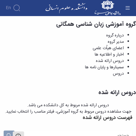
En
گروه آموزشی زبان شناسی همگانی
دروس ارائه شده - دانشکده علوم انسانی
دانشکده
درباره گروه
درباره
آموزش
مدیر گروه
آموزش
دانشکده
پژوهش
اعضای هیاُت علمی
پژوهش
تقویم
تاریخچه
افراد
اخبار و اطلاعیه ها
اساتید
اولویت
گروه
ریاست
آموزشی
اساتید
دروس ارائه شده
های
های
دروس
دانشکده
آموزشی
دانشکده
سمینارها و پایان نامه ها
پژوهشی
ارائه
رؤسای
گروه
اساتید
دروس
فرم
شده
پیشین
های
بازنشسته
های
آلبوم
برنامه
آموزشی
پژوهشی
کارکنان
عکس
امتحانات
حقوق
دروس ارائه شده
نیمسال
اطلاعات
کارگاه
الهیات
برنامه
تماس
ها
علوم
دروس ارائه شده مربوط به کل دانشکده می باشد.
سازمان
درسی
و
تربیتی
جهت مشاهده دروس مربوط به گروه آموزشی، فیلتر مناسب را انتخاب نمایید.
دانشکده
نیمسال
آزمایشگاه
ایران
فهرست دروس ارائه شده
معاونت
دوره
ها
شناسی
آموزشی
نشریات
کارشناسی
معارف
فرم
فصل
معاونت
اسلامی