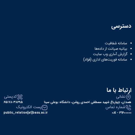
دسترسی
سامانه شفافیت
بیانیه صیانت از داده‌ها
گزارش آماری وب‌ سایت
سامانه فوریت‌های اداری (فؤاد)
ارتباط با ما
نشانی
کدپستی
همدان، چهارباغ شهید مصطفی احمدی روشن، دانشگاه بوعلی سینا
۶۵۱۷۸-۳۸۶۹۵
شماره تماس
پست الکترونیک
public_relation[at]basu.ac.ir
31400000 - 081