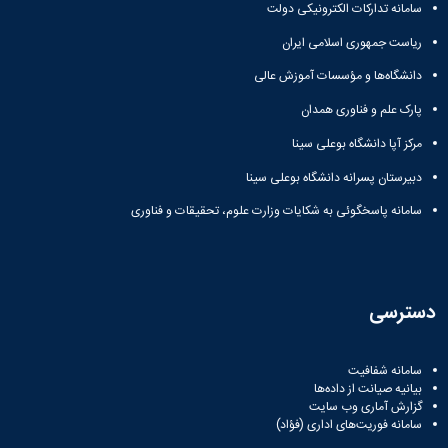
باستان
سامانه تدارکات الکترونیکی دولت
دعاپژوهی
دوفصلنامه
ریاست جمهوری اسلامی ایران
علمی
دانشگاه‌ها و مؤسسات آموزش عالی
رویکردهای
حقوق
پارک علم و فناوری همدان
سیاسی
فصلنامه
مرکز آپا دانشگاه بوعلی سینا
علمی
دبیرستان پسرانه دانشگاه بوعلی سینا
مدیریت
محیط‌های
سامانه پاسخگوئی به شکایات وزارت علوم، تحقیقات و فناوری
یاددهی-
یادگیری
در
آموزش
دسترسی
عالی
دوفصلنامه
علمی
سامانه شفافیت
پژوهش‌های
بیانیه صیانت از داده‌ها
نوین
گزارش آماری وب‌ سایت
ایران‎‌شناسی
سامانه فوریت‌های اداری (فؤاد)