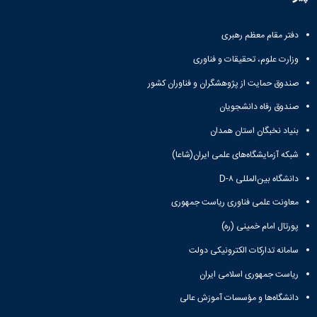
ها
نامه
پژوهشی
زبان
و
علمی
معاونت
انگلیسی
آئین
تحصیلات
پژوهشنامه
دفتر مقام معظم رهبری
زبان
نامه
تکمیلی
نهج‌البلاغه
و
وزارت علوم، تحقیقات و فناوری
ها
فصل
ادبیات
تحصیلات
نامه
صندوق حمایت از پژوهشگران و فناوران کشور
عرب
تکمیلی
علمی
زبان
فرم
پژوهشنامه
صندوق رفاه دانشجویان
و
ها
انقلاب
ادبیات
بنیاد نخبگان استان همدان
و
اسلامی
فارسی
آئین
دوفصلنامه
شبکه آزمایشگاه‌های علمی ایران(شاعا)
زبان
نامه
علمی
شناسی
ها
دانشگاه بین‌المللی D-۸
پژوهش‌های
همگانی
سمینارها
زبان‌شناسی
زبان
معاونت علمی فناوری ریاست جمهوری
و
تطبیقی
و
پایان
دوفصلنامه
پورتال امام خمینی (ره)
ادبیات
نامه
علمی
فرانسه
سامانه تدارکات الکترونیکی دولت
ها
مطالعات
فرهنگ
اجتماعی
ریاست جمهوری اسلامی ایران
و
قرآن
زبان
دانشگاه‌ها و مؤسسات آموزش عالی
دوفصلنامه
های
علمی