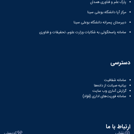
باستان
پارک علم و فناوری همدان
دعاپژوهی
دوفصلنامه
مرکز آپا دانشگاه بوعلی سینا
علمی
دبیرستان پسرانه دانشگاه بوعلی سینا
رویکردهای
حقوق
سامانه پاسخگوئی به شکایات وزارت علوم، تحقیقات و فناوری
سیاسی
فصلنامه
علمی
مدیریت
محیط‌های
دسترسی
یاددهی-
یادگیری
سامانه شفافیت
در
بیانیه صیانت از داده‌ها
آموزش
گزارش آماری وب‌ سایت
عالی
سامانه فوریت‌های اداری (فؤاد)
دوفصلنامه
علمی
پژوهش‌های
نوین
ایران‎‌شناسی
ارتباط با ما
نشانی
کدپستی