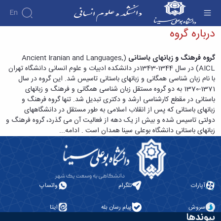
En
درباره فرهنگ باستان - دانشکده علوم انسانی
درباره گروه
دانشکده
گروه فرهنگ و زبانهای باستانی
(
Ancient Iranian and Languages,
درباره
آموزش
AICL
) در سال 1344-1343در دانشکده ادبیات و علوم انسانی دانشگاه تهران
آموزش
دانشکده
پژوهش
با نام زبان شناسی همگانی و زبانهای باستانی تاسیس شد. این گروه در سال
پژوهش
تقویم
تاریخچه
افراد
اساتید
1371-1370 به دو گروه مستقل زبان شناسی همگانی و فرهنگ و زبانهای
اولویت
گروه
ریاست
آموزشی
اساتید
باستانی در مقطع کارشناسی ارشد و دکتری تبدیل شد. تنها گروه فرهنگ و
های
های
دروس
دانشکده
آموزشی
دانشکده
زبانهای باستانی که پس از انقلاب اسلامی به طور مستقل در دانشگاههای
پژوهشی
ارائه
رؤسای
گروه
اساتید
دولتی تاسیس شده و بیش از یک دهه از فعالیت آن می گذرد، گروه فرهنگ و
فرم
شده
پیشین
های
بازنشسته
زبانهای باستانی دانشگاه بوعلی سینا همدان است .
ادامه...
های
آلبوم
برنامه
آموزشی
پژوهشی
کارکنان
عکس
امتحانات
حقوق
نیمسال
اطلاعات
کارگاه
الهیات
برنامه
تماس
ها
علوم
سازمان
درسی
و
تربیتی
دانشکده
نیمسال
آزمایشگاه
آپارات
تلگرام
واتساپ
ایران
معاونت
دوره
ها
شناسی
آموزشی
نشریات
کارشناسی
معارف
سروش
پیام رسان بله
ایتا
فرم
فصل
معاونت
پیوندها
اسلامی