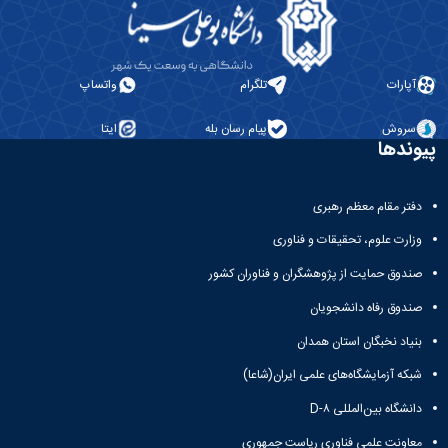
باستان
دعاپژوهی
دوفصلنامه
علمی
رویکردهای
آپارات
تلگرام
واتساپ
حقوق
سیاسی
سروش
پیام رسان بله
ایتا
فصلنامه
پیوندها
علمی
مدیریت
محیط‌های
دفتر مقام معظم رهبری
یاددهی-
وزارت علوم، تحقیقات و فناوری
یادگیری
در
صندوق حمایت از پژوهشگران و فناوران کشور
آموزش
صندوق رفاه دانشجویان
عالی
دوفصلنامه
بنیاد نخبگان استان همدان
علمی
پژوهش‌های
شبکه آزمایشگاه‌های علمی ایران(شاعا)
نوین
دانشگاه بین‌المللی D-۸
ایران‎‌شناسی
معاونت علمی فناوری ریاست جمهوری