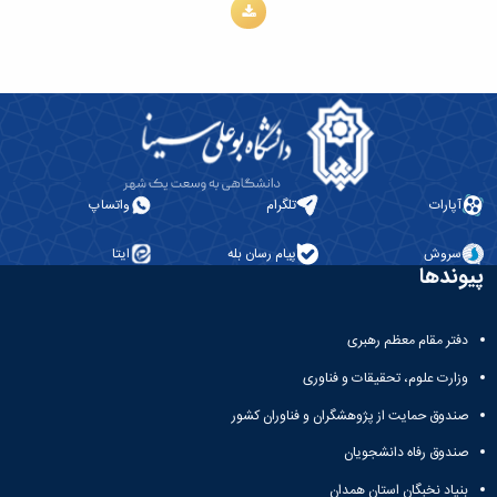
باستان
دعاپژوهی
دوفصلنامه
علمی
رویکردهای
حقوق
سیاسی
فصلنامه
علمی
مدیریت
آپارات
تلگرام
واتساپ
محیط‌های
یاددهی-
سروش
پیام رسان بله
ایتا
پیوندها
یادگیری
در
آموزش
دفتر مقام معظم رهبری
عالی
دوفصلنامه
وزارت علوم، تحقیقات و فناوری
علمی
پژوهش‌های
صندوق حمایت از پژوهشگران و فناوران کشور
نوین
صندوق رفاه دانشجویان
ایران‎‌شناسی
بنیاد نخبگان استان همدان