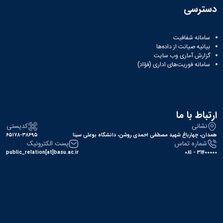
دسترسی
سامانه شفافیت
بیانیه صیانت از داده‌ها
گزارش آماری وب‌ سایت
سامانه فوریت‌های اداری (فؤاد)
ارتباط با ما
نشانی
کدپستی
همدان، چهارباغ شهید مصطفی احمدی روشن، دانشگاه بوعلی سینا
۶۵۱۷۸-۳۸۶۹۵
شماره تماس
پست الکترونیک
public_relation[at]basu.ac.ir
31400000 - 081