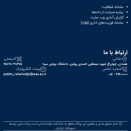
سامانه شفافیت
بیانیه صیانت از داده‌ها
گزارش آماری وب‌ سایت
سامانه فوریت‌های اداری (فؤاد)
ارتباط با ما
نشانی
کدپستی
همدان، چهارباغ شهید مصطفی احمدی روشن، دانشگاه بوعلی سینا
۶۵۱۷۸-۳۸۶۹۵
شماره تماس
پست الکترونیک
public_relation[at]basu.ac.ir
31400000 - 081
تمام حقوق مادی و معنوی این وبگاه متعلق به دانشکده علوم انسانی است.پیاده سازی توسط
سپهرافزار ایرانیان