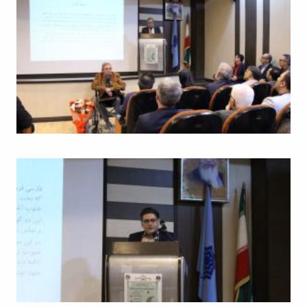
باستان
دعاپژوهی
دوفصلنامه
علمی
رویکردهای
حقوق
سیاسی
فصلنامه
علمی
مدیریت
محیط‌های
یاددهی-
یادگیری
در
آموزش
عالی
دوفصلنامه
علمی
پژوهش‌های
نوین
ایران‎‌شناسی