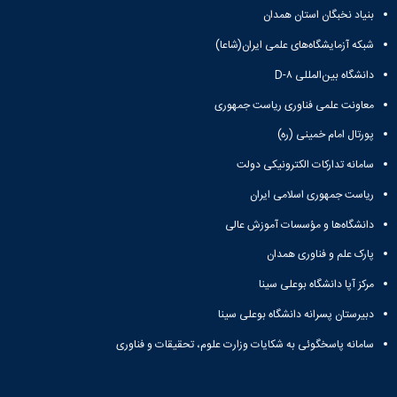
باستان
دعاپژوهی
بنیاد نخبگان استان همدان
دوفصلنامه
شبکه آزمایشگاه‌های علمی ایران(شاعا)
علمی
رویکردهای
دانشگاه بین‌المللی D-۸
حقوق
معاونت علمی فناوری ریاست جمهوری
سیاسی
فصلنامه
پورتال امام خمینی (ره)
علمی
مدیریت
سامانه تدارکات الکترونیکی دولت
محیط‌های
ریاست جمهوری اسلامی ایران
یاددهی-
یادگیری
دانشگاه‌ها و مؤسسات آموزش عالی
در
پارک علم و فناوری همدان
آموزش
عالی
مرکز آپا دانشگاه بوعلی سینا
دوفصلنامه
علمی
دبیرستان پسرانه دانشگاه بوعلی سینا
پژوهش‌های
سامانه پاسخگوئی به شکایات وزارت علوم، تحقیقات و فناوری
نوین
ایران‎‌شناسی