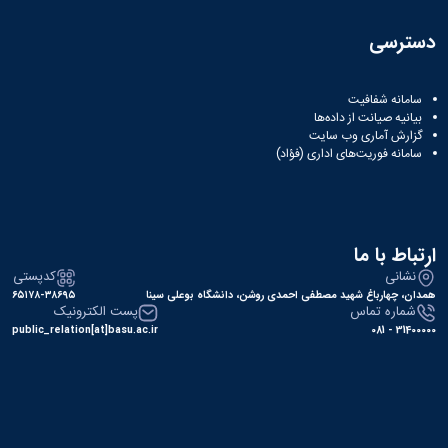
دسترسی
سامانه شفافیت
بیانیه صیانت از داده‌ها
گزارش آماری وب‌ سایت
سامانه فوریت‌های اداری (فؤاد)
ارتباط با ما
نشانی
کدپستی
همدان، چهارباغ شهید مصطفی احمدی روشن، دانشگاه بوعلی سینا
۶۵۱۷۸-۳۸۶۹۵
شماره تماس
پست الکترونیک
public_relation[at]basu.ac.ir
31400000 - 081