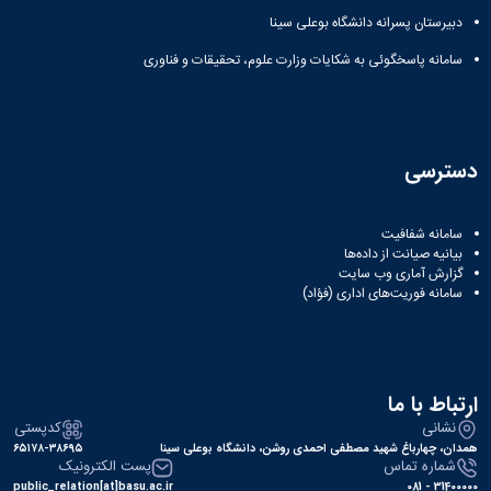
دبیرستان پسرانه دانشگاه بوعلی سینا
سامانه پاسخگوئی به شکایات وزارت علوم، تحقیقات و فناوری
دسترسی
سامانه شفافیت
بیانیه صیانت از داده‌ها
گزارش آماری وب‌ سایت
سامانه فوریت‌های اداری (فؤاد)
ارتباط با ما
نشانی
کدپستی
همدان، چهارباغ شهید مصطفی احمدی روشن، دانشگاه بوعلی سینا
۶۵۱۷۸-۳۸۶۹۵
شماره تماس
پست الکترونیک
public_relation[at]basu.ac.ir
31400000 - 081