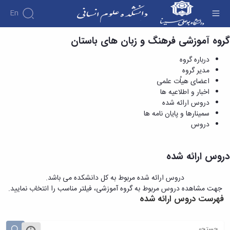
En
گروه آموزشی فرهنگ و زبان های باستان
دروس ارائه شده - دانشکده علوم انسانی
دانشکده
درباره گروه
درباره
آموزش
مدیر گروه
آموزش
دانشکده
پژوهش
اعضای هیاُت علمی
پژوهش
تقویم
تاریخچه
افراد
اخبار و اطلاعیه ها
اساتید
اولویت
گروه
ریاست
آموزشی
اساتید
دروس ارائه شده
های
های
دروس
دانشکده
آموزشی
دانشکده
سمینارها و پایان نامه ها
پژوهشی
ارائه
رؤسای
گروه
اساتید
دروس
فرم
شده
پیشین
های
بازنشسته
های
آلبوم
برنامه
آموزشی
پژوهشی
کارکنان
عکس
امتحانات
حقوق
دروس ارائه شده
نیمسال
اطلاعات
کارگاه
الهیات
برنامه
تماس
ها
علوم
دروس ارائه شده مربوط به کل دانشکده می باشد.
سازمان
درسی
و
تربیتی
جهت مشاهده دروس مربوط به گروه آموزشی، فیلتر مناسب را انتخاب نمایید.
دانشکده
نیمسال
آزمایشگاه
ایران
فهرست دروس ارائه شده
معاونت
دوره
ها
شناسی
آموزشی
نشریات
کارشناسی
معارف
فرم
فصل
معاونت
اسلامی