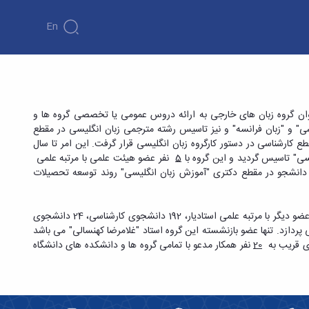
En
ی از ابتدای تاسیس دانشگاه بوعلی سینا تا سال 1383 تحت عنوان گروه زبان های خارجی به ارائه دروس عمومی یا تخصصی گروه ها و
ن گروه از گروه های "زبان شناسی" و "زبان فرانسه" و نیز تاسیس رشته مترجمی زبان انگلیسی در مقطع
 کارشناسی در دستور کارگروه زبان انگلیسی قرار گرفت. این امر تا سال
5
نفر عضو هیئت علمی با مرتبه علمی
 در مقطع کارشناسی ارشد اقدام نمود. در سال 1391 با پذیرش دو دانشجو در مقطع دکتری "آموزش زبان انگلیسی" روند توسعه تحصیلات
عضو دیگر با مرتبه علمی استادیار، 192 دانشجوی کارشناسی، 24 دانشجوی
موزش زبان در هر 3 مقطع به تربیت دانشجو می پردازد. تنها عضو بازنشسته این گروه استاد "غلامرضا کهنسالی" می باشد
20
نفر همکار مدعو با تمامی گروه ها و دانشکده های دانشگاه