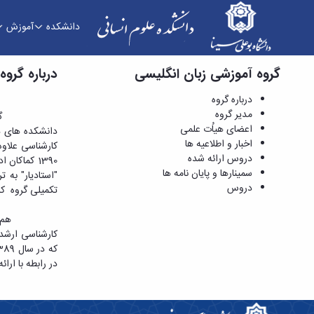
دانشکده
آموزش
گروه آموزشی زبان انگلیسی
درباره گروه - دانشکده علوم انسانی
درباره گروه
درباره گروه
مدیر گروه
اعضای هیاُت علمی
اخبار و اطلاعیه ها
کارشناسی علاوه
دروس ارائه شده
1390 کماکان ادامه یافت تا اینکه در سال 1390 مقطع کارشناسی ارشد گرایش "آموزش زبان انگلیسی" تاسیس گردید و این گروه با
سمینارها و پایان نامه ها
دروس
تکمیلی گروه کا
​​​​​​​هم اک
که در سال 1389 بازنشسته شده اند. لازم به ذکر است در حال حاضر گروه زبان انگلیسی با همکاری قریب به
در رابطه با ا