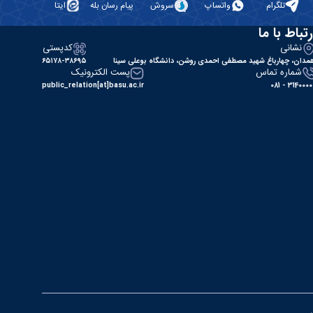
تلگرام
واتساپ
سروش
پیام رسان بله
ایتا
رتباط با ما
نشانی
کدپستی
مدان، چهارباغ شهید مصطفی احمدی روشن، دانشگاه بوعلی سینا
۶۵۱۷۸-۳۸۶۹۵
شماره تماس
پست الکترونیک
public_relation[at]basu.ac.ir
31400000 - 0